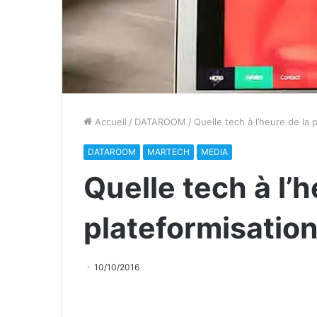
Accueil
/
DATAROOM
/
Quelle tech à l’heure de la
DATAROOM
MARTECH
MEDIA
Quelle tech à l’h
plateformisatio
10/10/2016