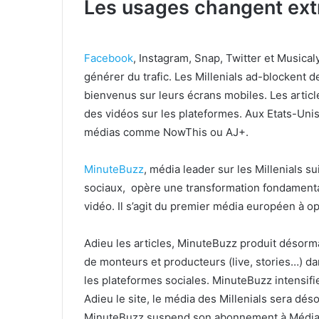
Les usages changent ext
Facebook
, Instagram, Snap, Twitter et Musical
générer du trafic. Les Millenials ad-blockent de
bienvenus sur leurs écrans mobiles. Les article
des vidéos sur les plateformes. Aux Etats-Unis,
médias comme NowThis ou AJ+.
MinuteBuzz
, média leader sur les Millenials s
sociaux, opère une transformation fondament
vidéo. Il s’agit du premier média européen à o
Adieu les articles, MinuteBuzz produit désorma
de monteurs et producteurs (live, stories…) da
les plateformes sociales. MinuteBuzz intensifie
Adieu le site, le média des Millenials sera de
MinuteBuzz suspend son abonnement à Médiame