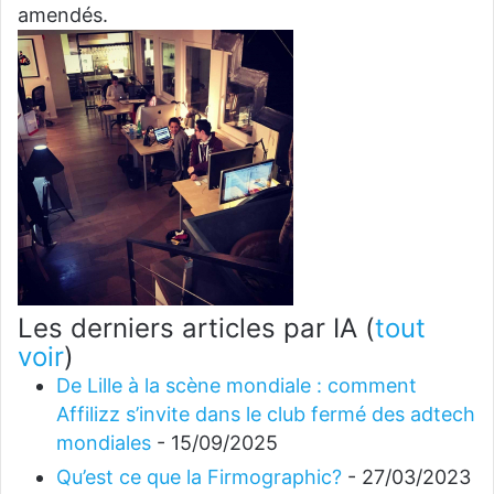
amendés.
Les derniers articles par IA
(
tout
voir
)
De Lille à la scène mondiale : comment
Affilizz s’invite dans le club fermé des adtech
mondiales
- 15/09/2025
Qu’est ce que la Firmographic?
- 27/03/2023