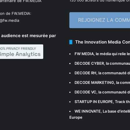
135 000 acteurs du numérique on
partenaire de FW.MEDIA
ion de FW.MEDIA:
REJOIGNEZ LA COM
n@fw.media
 audience est mesurée par
The Innovation Media C
FW MEDIA
, le média qui relie 
DECODE CYBER
, la communau
DECODE RH
, la communauté d
DECODE MARKETING
, la com
DECODE VC
, la communauté d
STARTUP IN EUROPE
, Track t
WE INNOVATE
, La base d'int
Europe