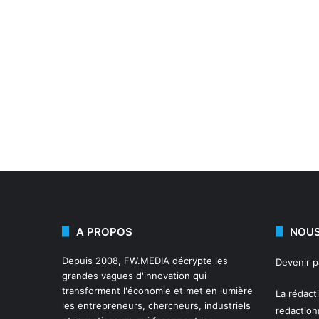
A PROPOS
NOUS
Depuis 2008,
FW.MEDIA
décrypte les
Devenir 
grandes vagues d'innovation qui
transforment l'économie et met en lumière
La rédact
les entrepreneurs, chercheurs, industriels
redactio