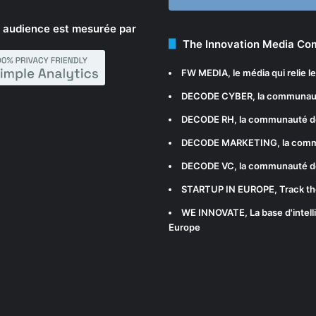
 audience est mesurée par
The Innovation Media C
FW MEDIA
, le média qui relie 
DECODE CYBER
, la communau
DECODE RH
, la communauté d
DECODE MARKETING
, la com
DECODE VC
, la communauté d
STARTUP IN EUROPE
, Track t
WE INNOVATE
, La base d'int
Europe