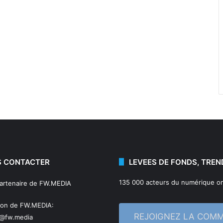
 CONTACTER
LEVEES DE FONDS, TREN
135 000 acteurs du numérique on
partenaire de FW.MEDIA
ion de FW.MEDIA:
REJOIGNEZ LA COM
n@fw.media