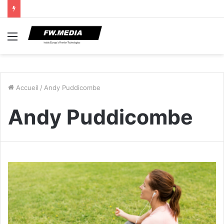
Menu
Accueil
/
Andy Puddicombe
Andy Puddicombe