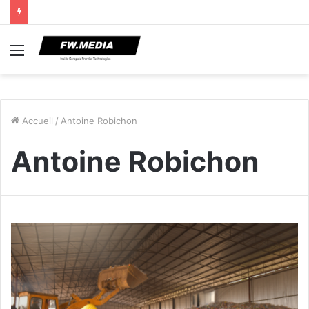
Menu
Accueil
/
Antoine Robichon
Antoine Robichon