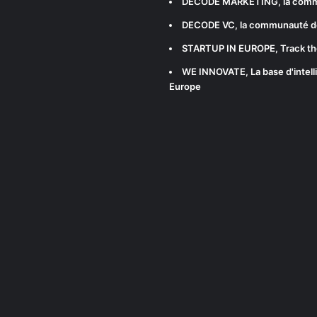
DECODE MARKETING
, la com
DECODE VC
, la communauté d
STARTUP IN EUROPE
, Track t
WE INNOVATE
, La base d'int
Europe