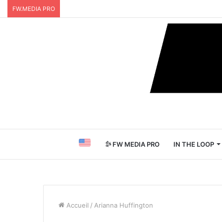
FW.MEDIA PRO
FW MEDIA PRO
IN THE LOOP
Accueil
/
Arianna Huffington