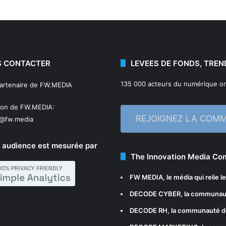
 CONTACTER
LEVEES DE FONDS, TREN
135 000 acteurs du numérique on
partenaire de FW.MEDIA
ion de FW.MEDIA:
REJOIGNEZ LA COM
n@fw.media
 audience est mesurée par
The Innovation Media C
FW MEDIA
, le média qui relie 
DECODE CYBER
, la communau
DECODE RH
, la communauté d