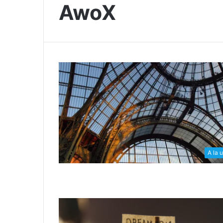
AwoX
A la 