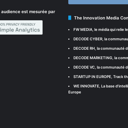
 audience est mesurée par
The Innovation Media C
FW MEDIA
, le média qui relie 
DECODE CYBER
, la communau
DECODE RH
, la communauté d
DECODE MARKETING
, la com
DECODE VC
, la communauté d
STARTUP IN EUROPE
, Track t
WE INNOVATE
, La base d'int
Europe