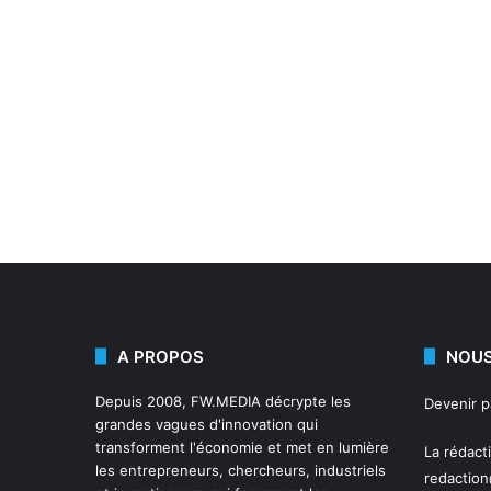
A PROPOS
NOUS
Depuis 2008,
FW.MEDIA
décrypte les
Devenir 
grandes vagues d'innovation qui
transforment l'économie et met en lumière
La rédact
les entrepreneurs, chercheurs, industriels
redactio