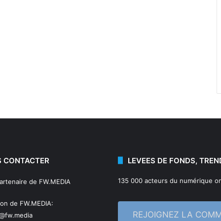
 CONTACTER
LEVEES DE FONDS, TREN
135 000 acteurs du numérique on
partenaire de FW.MEDIA
ion de FW.MEDIA:
REJOIGNEZ LA COM
n@fw.media