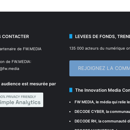
 CONTACTER
LEVEES DE FONDS, TREN
135 000 acteurs du numérique on
partenaire de FW.MEDIA
ion de FW.MEDIA:
REJOIGNEZ LA COM
n@fw.media
 audience est mesurée par
The Innovation Media C
FW MEDIA
, le média qui relie 
DECODE CYBER
, la communau
DECODE RH
, la communauté d