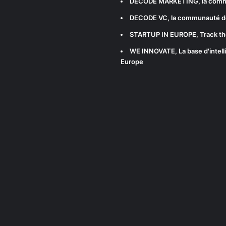
DECODE MARKETING
, la com
DECODE VC
, la communauté d
STARTUP IN EUROPE
, Track t
WE INNOVATE
, La base d'int
Europe