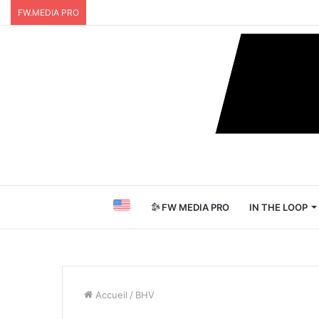
FW.MEDIA PRO
FW MEDIA PRO
IN THE LOOP
Accueil
/
BHV