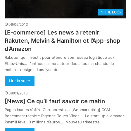
IN THE LOOP
06/06/2013
[E-commerce] Les news à retenir:
Rakuten, Melvin & Hamilton et l’App-shop
d’Amazon
Rakuten qui investit pour étendre son réseau logistique aux
États-Unis… L’enthousiasme autour des sites marchands de
mobilier design… L’analyse des…
Lire la suite
08/01/2013
[News] Ce qu’il faut savoir ce matin
PagesJaunes s’offre Chronoresto…. [Webmarketing] CCM
Benchmark rachète l’agence Touch Vibes…. La start-up allemande
Paymill lève 10 millions d’euros…. Nouveau trimestre…