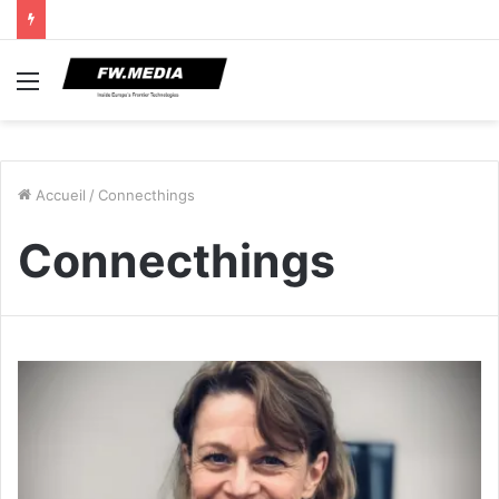
Menu
Accueil
/
Connecthings
Connecthings