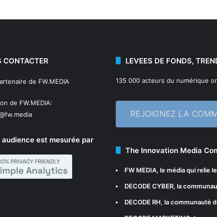
 CONTACTER
LEVEES DE FONDS, TREN
135 000 acteurs du numérique on
partenaire de FW.MEDIA
ion de FW.MEDIA:
REJOIGNEZ LA COM
n@fw.media
 audience est mesurée par
The Innovation Media C
FW MEDIA
, le média qui relie 
DECODE CYBER
, la communau
DECODE RH
, la communauté d