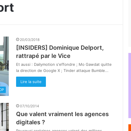
ort
20/03/2018
[INSIDERS] Dominique Delport,
rattrapé par le Vice
Et aussi : Dailymotion s'effondre ; Mo Gawdat quitte
la direction de Google X ; Tinder attaque Bumble...
Lire la suite
OOP
07/10/2014
Que valent vraiment les agences
digitales ?
Pourquoi certaines agences valent des millions