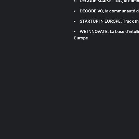
DECODE MARKETING
, la com
DECODE VC
, la communauté d
STARTUP IN EUROPE
, Track t
WE INNOVATE
, La base d'int
Europe