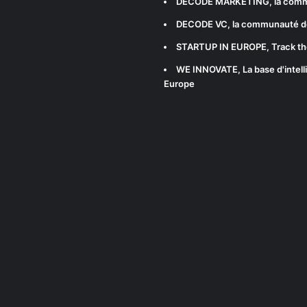
DECODE MARKETING
, la com
DECODE VC
, la communauté d
STARTUP IN EUROPE
, Track t
WE INNOVATE
, La base d'int
Europe