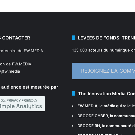
 CONTACTER
LEVEES DE FONDS, TREN
135 000 acteurs du numérique on
partenaire de FW.MEDIA
ion de FW.MEDIA:
REJOIGNEZ LA COM
n@fw.media
 audience est mesurée par
The Innovation Media C
FW MEDIA
, le média qui relie 
DECODE CYBER
, la communau
DECODE RH
, la communauté d