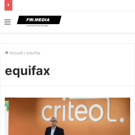
Menu
Accueil
/
equifax
equifax