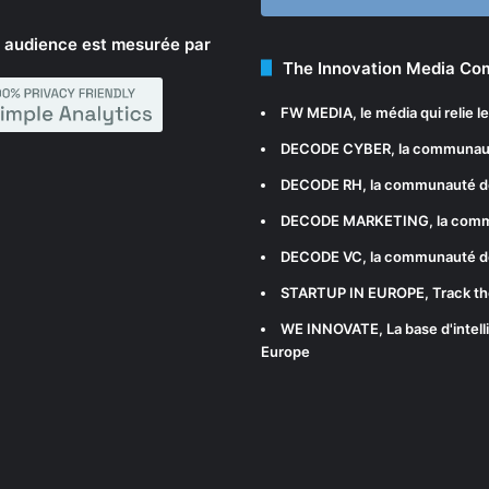
 audience est mesurée par
The Innovation Media C
FW MEDIA
, le média qui relie 
DECODE CYBER
, la communau
DECODE RH
, la communauté d
DECODE MARKETING
, la com
DECODE VC
, la communauté d
STARTUP IN EUROPE
, Track t
WE INNOVATE
, La base d'int
Europe