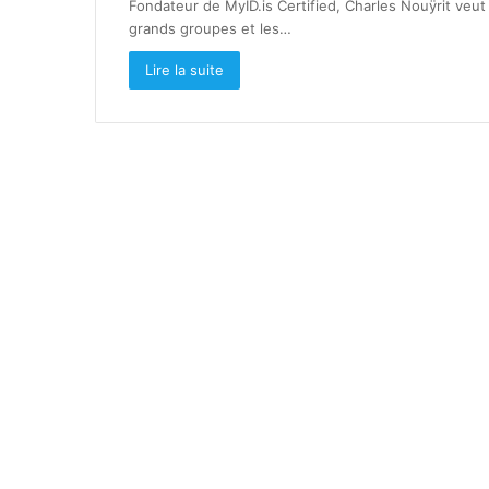
Fondateur de MyID.is Certified, Charles Nouÿrit veut 
grands groupes et les…
Lire la suite