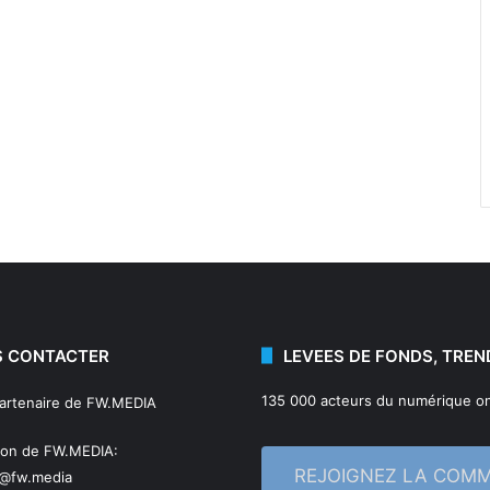
 CONTACTER
LEVEES DE FONDS, TREN
135 000 acteurs du numérique on
partenaire de FW.MEDIA
ion de FW.MEDIA:
REJOIGNEZ LA COM
n@fw.media