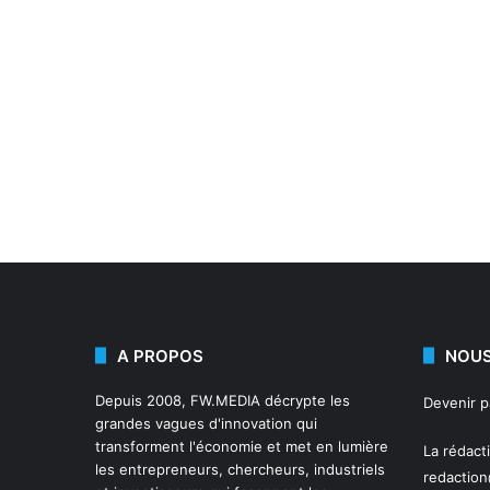
A PROPOS
NOUS
Depuis 2008,
FW.MEDIA
décrypte les
Devenir 
grandes vagues d'innovation qui
transforment l'économie et met en lumière
La rédact
les entrepreneurs, chercheurs, industriels
redactio