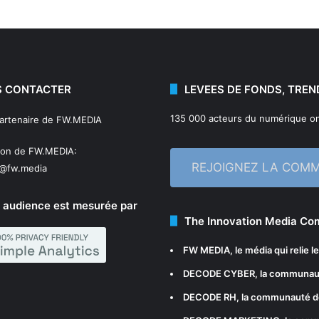
 CONTACTER
LEVEES DE FONDS, TREN
135 000 acteurs du numérique on
partenaire de FW.MEDIA
ion de FW.MEDIA:
REJOIGNEZ LA COM
n@fw.media
 audience est mesurée par
The Innovation Media C
FW MEDIA
, le média qui relie 
DECODE CYBER
, la communau
DECODE RH
, la communauté d