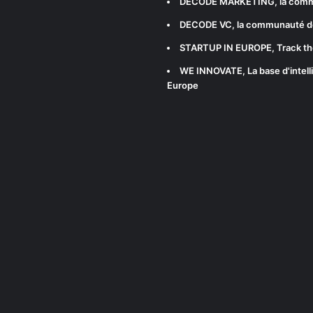
DECODE MARKETING
, la com
DECODE VC
, la communauté d
STARTUP IN EUROPE
, Track t
WE INNOVATE
, La base d'int
Europe