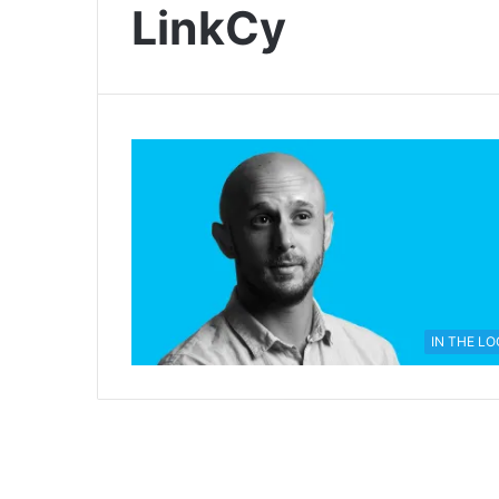
LinkCy
IN THE L