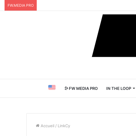
FW.MEDIA PRO
FW MEDIA PRO
IN THE LOOP
Accueil
/
LinkCy