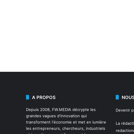
A PROPOS
NOUS
Depuis 2008,
FW.MEDIA
décrypte les
Devenir 
grandes vagues d'innovation qui
transforment l'économie et met en lumière
La rédact
les entrepreneurs, chercheurs, industriels
redactio