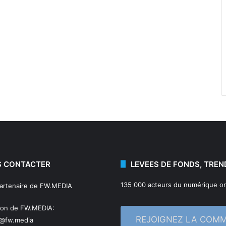
 CONTACTER
LEVEES DE FONDS, TREN
135 000 acteurs du numérique on
partenaire de FW.MEDIA
ion de FW.MEDIA:
REJOIGNEZ LA COM
n@fw.media