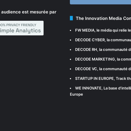
 audience est mesurée par
The Innovation Media C
FW MEDIA
, le média qui relie 
DECODE CYBER
, la communau
DECODE RH
, la communauté d
DECODE MARKETING
, la com
DECODE VC
, la communauté d
STARTUP IN EUROPE
, Track t
WE INNOVATE
, La base d'int
Europe