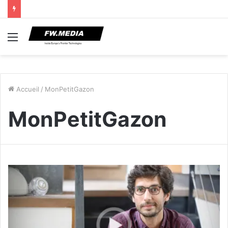
Menu
Accueil
/
MonPetitGazon
MonPetitGazon