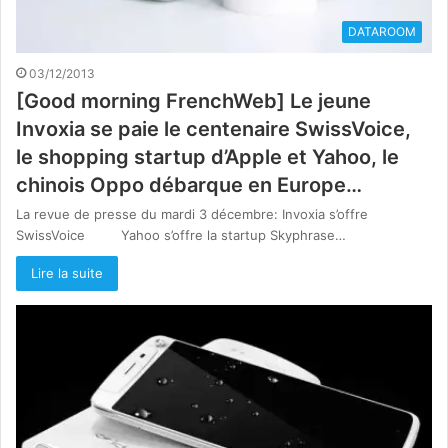
DATAROOM
03/12/2013
[Good morning FrenchWeb] Le jeune
Invoxia se paie le centenaire SwissVoice,
le shopping startup d’Apple et Yahoo, le
chinois Oppo débarque en Europe…
La revue de presse du mardi 3 décembre: Invoxia s’offre
SwissVoice Yahoo s’offre la startup Skyphrase…
Lire la suite