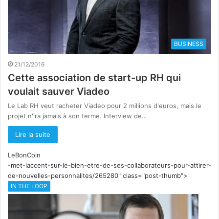
BUSINESS
21/12/2016
Cette association de start-up RH qui
voulait sauver Viadeo
Le Lab RH veut racheter Viadeo pour 2 millions d'euros, mais le
projet n'ira jamais à son terme. Interview de…
Lire la suite
LeBonCoin
-met-laccent-sur-le-bien-etre-de-ses-collaborateurs-pour-attirer-
de-nouvelles-personnalites/265280" class="post-thumb">
IN THE LOOP