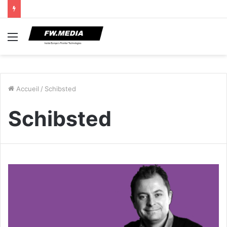
Menu
Accueil
/
Schibsted
Schibsted