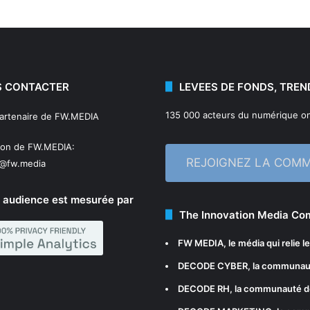
 CONTACTER
LEVEES DE FONDS, TREN
135 000 acteurs du numérique on
partenaire de FW.MEDIA
ion de FW.MEDIA:
REJOIGNEZ LA COM
n@fw.media
 audience est mesurée par
The Innovation Media C
FW MEDIA
, le média qui relie 
DECODE CYBER
, la communau
DECODE RH
, la communauté d