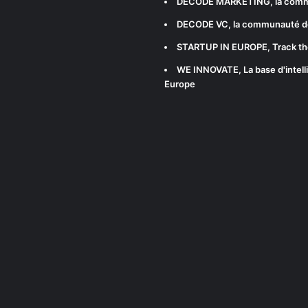
DECODE MARKETING
, la com
DECODE VC
, la communauté d
STARTUP IN EUROPE
, Track t
WE INNOVATE
, La base d'int
Europe