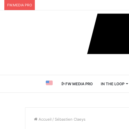
FW.MEDIA PRO
FW MEDIA PRO
IN THE LOOP
Accueil
/
Sébastien Claeys