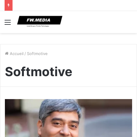
Menu
Accueil
/
Softmotive
Softmotive