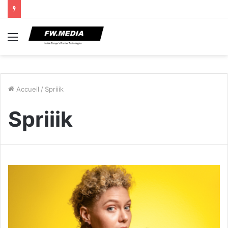
Menu
Accueil
/
Spriiik
Spriiik