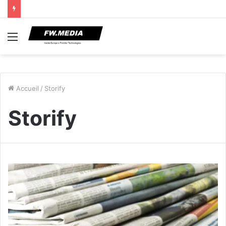
Menu
Accueil
/
Storify
Storify