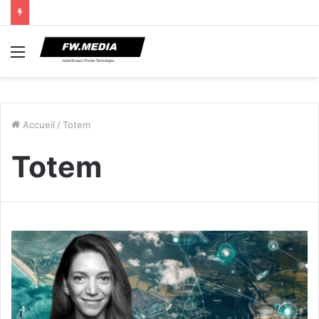
Menu
Accueil
/
Totem
Totem