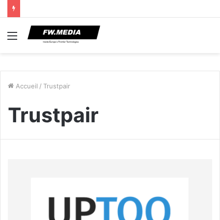
Menu
Accueil
/
Trustpair
Trustpair