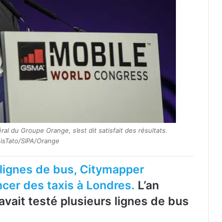
l du Groupe Orange, s’est dit satisfait des résultats.
uisTato/SIPA/Orange
lignes de bus, Citymapper
cer des taxis à Londres.
L’an
avait testé plusieurs lignes de bus