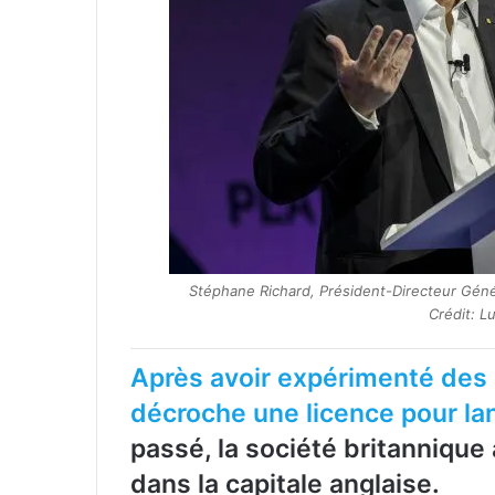
Stéphane Richard, Président-Directeur Généra
Crédit: L
Après avoir expérimenté des 
décroche une licence pour lan
passé, la société britannique 
dans la capitale anglaise.