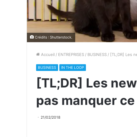
Crédits : Shutterstock.
Accueil
/
ENTREPRISES
/
BUSINESS
/
[TL;DR] Les n
BUSINESS
IN THE LOOP
[TL;DR] Les news
pas manquer ce
21/02/2018