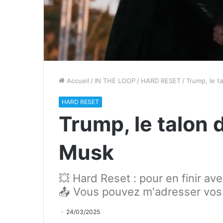
Accueil
/
IN THE LOOP
/
HARD RESET
/
Trump, le ta
HARD RESET
Trump, le talon d
Musk
💥 Hard Reset : pour en finir av
📤 Vous pouvez m'adresser vos
24/03/2025