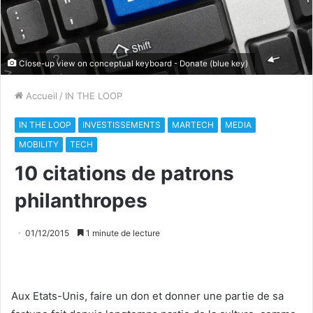
Close-up view on conceptual keyboard - Donate (blue key)
Accueil
/
IN THE LOOP
IN THE LOOP
INVESTISSEMENTS
MARTECH
MEDIA
MOBILITY
TECH
10 citations de patrons
philanthropes
01/12/2015
1 minute de lecture
Aux Etats-Unis, faire un don et donner une partie de sa