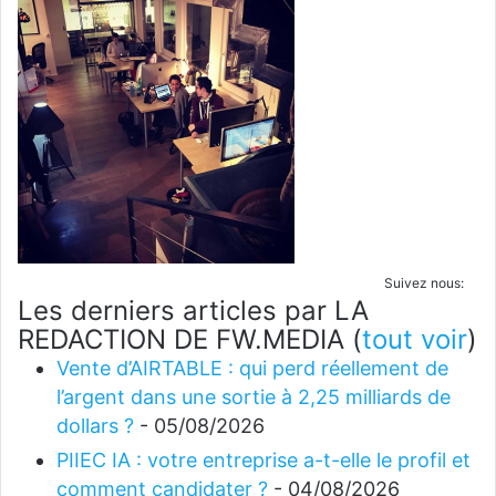
Suivez nous:
Les derniers articles par LA
REDACTION DE FW.MEDIA
(
tout voir
)
Vente d’AIRTABLE : qui perd réellement de
l’argent dans une sortie à 2,25 milliards de
dollars ?
- 05/08/2026
PIIEC IA : votre entreprise a-t-elle le profil et
comment candidater ?
- 04/08/2026