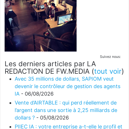
Suivez nous:
Les derniers articles par LA
REDACTION DE FW.MEDIA
(
tout voir
)
Avec 35 millions de dollars, SAPIOM veut
devenir le contrôleur de gestion des agents
IA
- 06/08/2026
Vente d’AIRTABLE : qui perd réellement de
l’argent dans une sortie à 2,25 milliards de
dollars ?
- 05/08/2026
PIIEC IA : votre entreprise a-t-elle le profil et