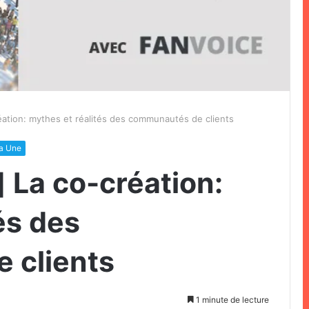
réation: mythes et réalités des communautés de clients
la Une
] La co-création:
és des
 clients
1 minute de lecture