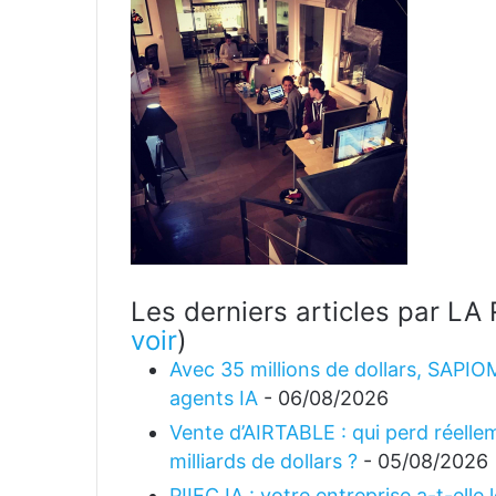
Les derniers articles par 
voir
)
Avec 35 millions de dollars, SAPIO
agents IA
- 06/08/2026
Vente d’AIRTABLE : qui perd réellem
milliards de dollars ?
- 05/08/2026
PIIEC IA : votre entreprise a-t-elle