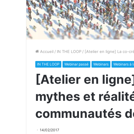
Accueil
/
IN THE LOOP
/
[Atelier en ligne] La co-c
IN THE LOOP
Webinar passé
Webinars
Webinars à 
[Atelier en ligne
mythes et réalit
communautés de
14/02/2017