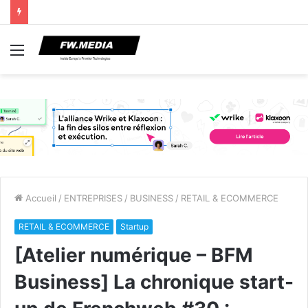
Menu
Accueil
/
ENTREPRISES
/
BUSINESS
/
RETAIL & ECOMMERCE
RETAIL & ECOMMERCE
Startup
[Atelier numérique – BFM
Business] La chronique start-