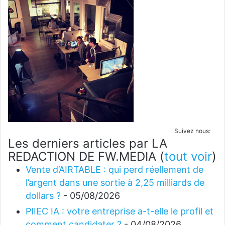
Suivez nous:
Les derniers articles par LA
REDACTION DE FW.MEDIA
(
tout voir
)
Vente d’AIRTABLE : qui perd réellement de
l’argent dans une sortie à 2,25 milliards de
dollars ?
- 05/08/2026
PIIEC IA : votre entreprise a-t-elle le profil et
comment candidater ?
- 04/08/2026