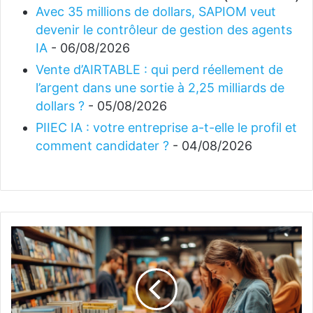
Avec 35 millions de dollars, SAPIOM veut
devenir le contrôleur de gestion des agents
IA
- 06/08/2026
Vente d’AIRTABLE : qui perd réellement de
l’argent dans une sortie à 2,25 milliards de
dollars ?
- 05/08/2026
PIIEC IA : votre entreprise a-t-elle le profil et
comment candidater ?
- 04/08/2026