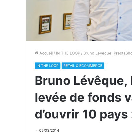
Accueil
/
IN THE LOOP
/
Bruno Lévêque, PrestaShop
IN THE LOOP
RETAIL & ECOMMERCE
Bruno Lévêque, 
levée de fonds 
d’ouvrir 10 pays
05/03/2014