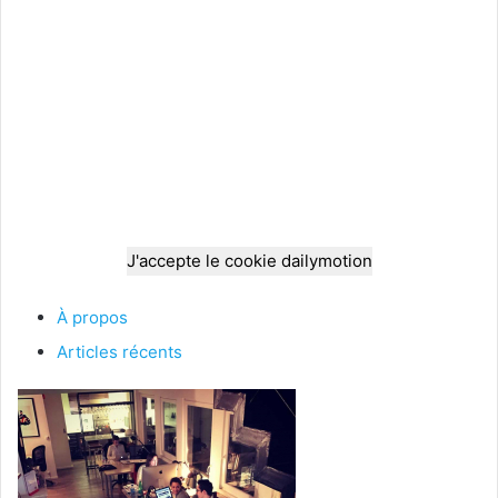
J'accepte le cookie dailymotion
À propos
Articles récents