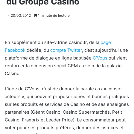
du Groupe Casino
20/03/2012
1 minute de lecture
En supplément du site-vitrine casino.fr, de la
page
Facebook
dédiée, du
compte Twitter
, c’est aujourd’hui une
plateforme de dialogue en ligne baptisée
C’Vous
qui vient
renforcer la dimension social CRM au sein de la galaxie
Casino.
L’idée de C’Vous, c’est de donner la parole aux « conso-
acteurs », qui peuvent proposer idées et bonnes pratiques
sur les produits et services de Casino et de ses enseignes
partenaires (Géant Casino, Casino Supermarchés, Petit
Casino, Franprix et Leader Price). Le consommateur peut
voter pour ses produits préférés, donner des astuces et