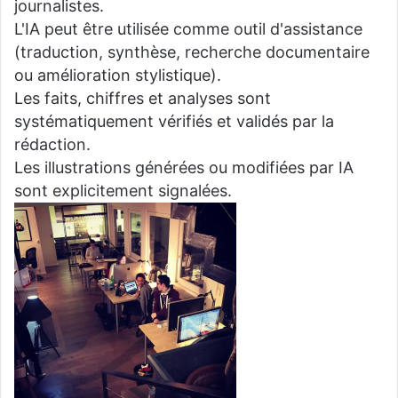
journalistes.
L'IA peut être utilisée comme outil d'assistance
(traduction, synthèse, recherche documentaire
ou amélioration stylistique).
Les faits, chiffres et analyses sont
systématiquement vérifiés et validés par la
rédaction.
Les illustrations générées ou modifiées par IA
sont explicitement signalées.