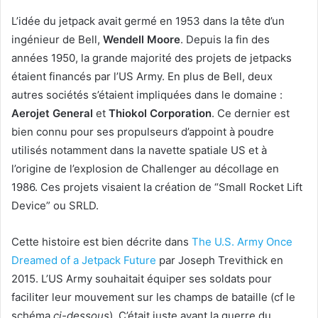
L’idée du jetpack avait germé en 1953 dans la tête d’un
ingénieur de Bell,
Wendell Moore
. Depuis la fin des
années 1950, la grande majorité des projets de jetpacks
étaient financés par l’US Army. En plus de Bell, deux
autres sociétés s’étaient impliquées dans le domaine :
Aerojet General
et
Thiokol Corporation
. Ce dernier est
bien connu pour ses propulseurs d’appoint à poudre
utilisés notamment dans la navette spatiale US et à
l’origine de l’explosion de Challenger au décollage en
1986. Ces projets visaient la création de “Small Rocket Lift
Device” ou SRLD.
Cette histoire est bien décrite dans
The U.S. Army Once
Dreamed of a Jetpack Future
par Joseph Trevithick en
2015. L’US Army souhaitait équiper ses soldats pour
faciliter leur mouvement sur les champs de bataille (cf le
schéma
ci-dessous
). C’était juste avant la guerre du