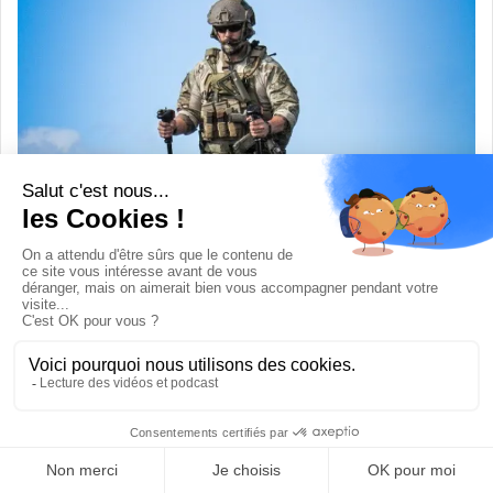
Le projet est codéveloppé avec
Sofwerx
du groupe
Defensewerx
qui résulte d’un partenariat entre le
Doolittle