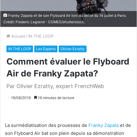
Franky Zapata et de son Flyboard Air lors du défilé du 14 juillet à Paris.
Crédit: Frederic Legrand - COMEO/shutterstock.
Accueil
/
IN THE LOOP
IN THE LOOP
Les Experts
Olivier Ezratty
Comment évaluer le Flyboard
Air de Franky Zapata?
Par Olivier Ezratty, expert FrenchWeb
19/08/2019
16 minutes de lecture
La surmédiatisation des prouesses de
Franky Zapata
et de
son Flyboard Air bat son plein depuis sa démonstration