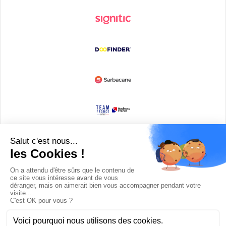
Devenir partenaire
© Copyright 2008 / 2026,
DECODE MEDIA, The Innovation Media