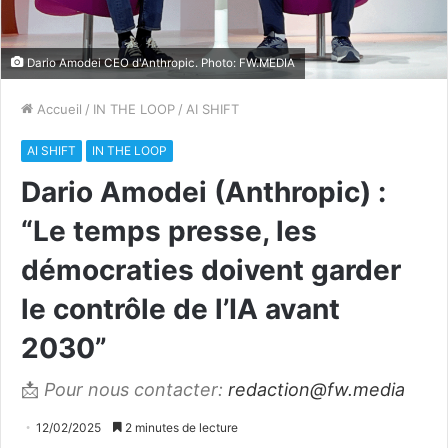
Dario Amodei CEO d'Anthropic. Photo: FW.MEDIA
Accueil
/
IN THE LOOP
/
AI SHIFT
AI SHIFT
IN THE LOOP
Dario Amodei (Anthropic) :
“Le temps presse, les
démocraties doivent garder
le contrôle de l’IA avant
2030”
📩
Pour nous contacter:
redaction@fw.media
12/02/2025
2 minutes de lecture