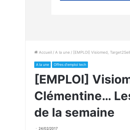
Accueil
/
A la une
/
[EMPLOI] Visiomed, Target2Sell
A la une
Offres d'emploi tech
[EMPLOI] Visiom
Clémentine… Les
de la semaine
24/02/2017