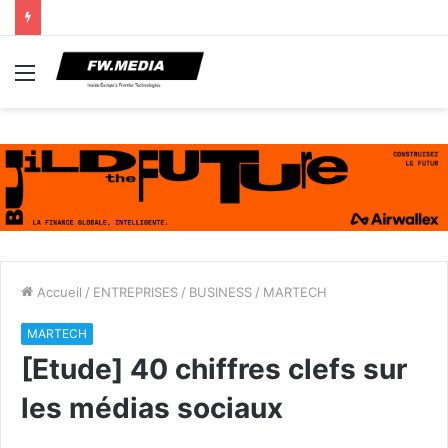
Menu
Accueil
/
ENTREPRISES
/
BUSINESS
/
MARTECH
MARTECH
[Etude] 40 chiffres clefs sur
les médias sociaux