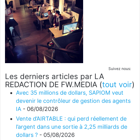
Suivez nous:
Les derniers articles par LA
REDACTION DE FW.MEDIA
(
tout voir
)
Avec 35 millions de dollars, SAPIOM veut
devenir le contrôleur de gestion des agents
IA
- 06/08/2026
Vente d’AIRTABLE : qui perd réellement de
l’argent dans une sortie à 2,25 milliards de
dollars ?
- 05/08/2026