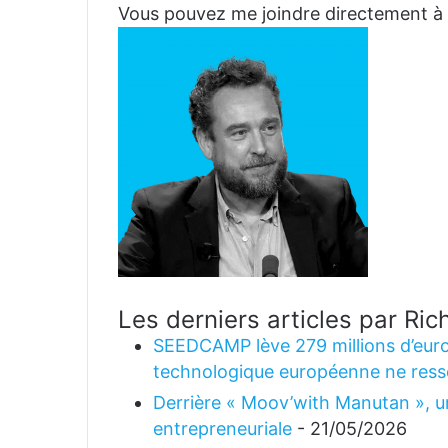
Vous pouvez me joindre directemen
Les derniers articles par R
SEEDCAMP lève 279 millions d’euro
technologique européenne ne ress
Derrière « Moov’with Manutan », un
entrepreneuriale
- 21/05/2026