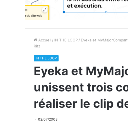
Accueil
/
IN THE LOOP
/
Eyeka et MyMajorCompany 
Ritz
IN THE LOOP
Eyeka et MyMa
unissent trois 
réaliser le clip 
02/07/2008