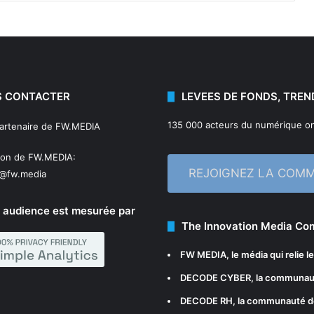
 CONTACTER
LEVEES DE FONDS, TREN
135 000 acteurs du numérique on
partenaire de FW.MEDIA
ion de FW.MEDIA:
REJOIGNEZ LA COM
n@fw.media
 audience est mesurée par
The Innovation Media C
FW MEDIA
, le média qui relie 
DECODE CYBER
, la communau
DECODE RH
, la communauté d