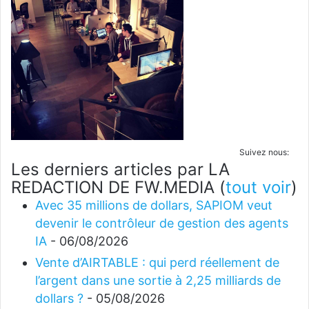
Suivez nous:
Les derniers articles par LA
REDACTION DE FW.MEDIA
(
tout voir
)
Avec 35 millions de dollars, SAPIOM veut
devenir le contrôleur de gestion des agents
IA
- 06/08/2026
Vente d’AIRTABLE : qui perd réellement de
l’argent dans une sortie à 2,25 milliards de
dollars ?
- 05/08/2026