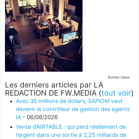
Suivez nous:
Les derniers articles par LA
REDACTION DE FW.MEDIA
(
tout voir
)
Avec 35 millions de dollars, SAPIOM veut
devenir le contrôleur de gestion des agents
IA
- 06/08/2026
Vente d’AIRTABLE : qui perd réellement de
l’argent dans une sortie à 2,25 milliards de