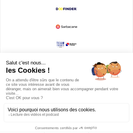
Devenir partenaire
© Copyright 2008 / 2026,
DECODE MEDIA, The Innovation Media
Company.
All Rights Reserved
Twitter
RSS