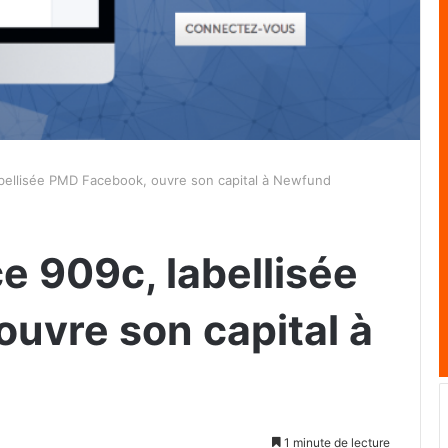
labellisée PMD Facebook, ouvre son capital à Newfund
ce 909c, labellisée
uvre son capital à
1 minute de lecture