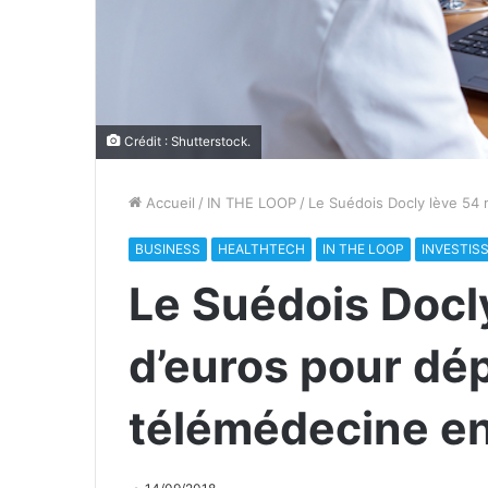
Crédit : Shutterstock.
Accueil
/
IN THE LOOP
/
Le Suédois Docly lève 54 
BUSINESS
HEALTHTECH
IN THE LOOP
INVESTIS
Le Suédois Docly
d’euros pour dép
télémédecine e