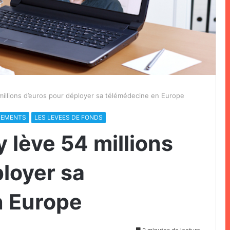
millions d’euros pour déployer sa télémédecine en Europe
SEMENTS
LES LEVEES DE FONDS
 lève 54 millions
loyer sa
n Europe