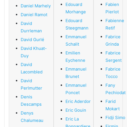
Edouard
Fabien
Daniel Marhely
Morhange
Pierlot
Daniel Ramot
Edouard
Fabienne
David
Steegmann
Retif
Durrleman
Emmanuel
Fabrice
David Gurlé
Schalit
Grinda
David Khuat-
Emilien
Fabrice
Duy
Eychenne
Sergent
David
Emmanuel
Fabrice
Lacombled
Brunet
Tocco
David
Emmanuel
Fany
Perlmutter
Poncet
Pechiodat
Denis
Eric Aderdor
Farid
Descamps
Mokart
Eric Gouin
Denys
Fidji Simo
Eric La
Chalumeau
Bonnardiere
Firmin