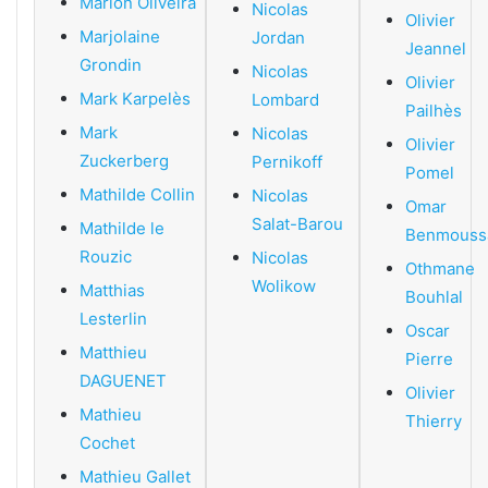
Marion Oliveira
Nicolas
Olivier
Marjolaine
Jordan
Jeannel
Grondin
Nicolas
Olivier
Mark Karpelès
Lombard
Pailhès
Mark
Nicolas
Olivier
Zuckerberg
Pernikoff
Pomel
Mathilde Collin
Nicolas
Omar
Salat-Barou
Mathilde le
Benmouss
Rouzic
Nicolas
Othmane
Wolikow
Matthias
Bouhlal
Lesterlin
Oscar
Matthieu
Pierre
DAGUENET
Olivier
Mathieu
Thierry
Cochet
Mathieu Gallet