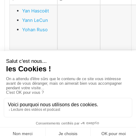
Yan Hascoët
Yann LeCun
Yohan Ruso
© Copyright 2008 / 2026,
DECODE MEDIA, The Innovation Media
Company.
All Rights Reserved
Twitter
RSS