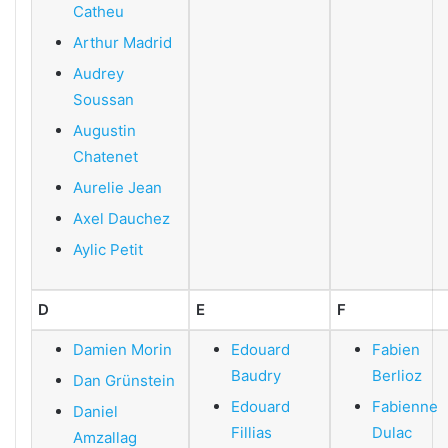
Catheu
Arthur Madrid
Audrey
Soussan
Augustin
Chatenet
Aurelie Jean
Axel Dauchez
Aylic Petit
D
E
F
Damien Morin
Edouard
Fabien
Baudry
Berlioz
Dan Grünstein
Edouard
Fabienne
Daniel
Fillias
Dulac
Amzallag