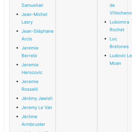
Samuelian
de
Villechen
Jean-Michel
Lasry
Lubomira
Rochet
Jean-Stéphane
Arcis
Luc
Bretones
Jeremie
Berrebi
Ludovic Le
Moan
Jeremie
Herscovic
Jeremie
Rosselli
Jérémy Jawish
Jeremy Le Van
J
érôme
Armbruster