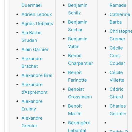
Duermael
Benjamin
Ramade
Schilz
Adrien Ledoux
Catherine
Benjamin
Barba
Agnès Debains
Suchar
Christoph
Aja Barbo
Benjamin
Cremer
Gruden
Valtin
Cécile
Alain Garnier
Benoit
Cros-
Alexandre
Charpentier
Couder
Brachet
Benoît
Cécile
Alexandre Brel
Farinotte
Villette
Alexandre
Benoist
Cédric
d’Aspremont
Grossmann
Girard
Alexandre
Benoit
Charles
Eruimy
Martin
Gorintin
Alexandre
Bérengère
Grenier
Lebental
Cedric O