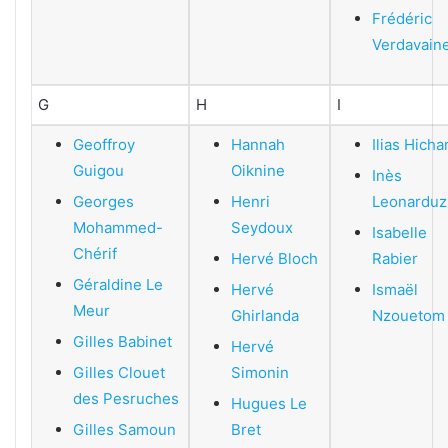
Frédéric
Verdavain
G
H
I
Geoffroy
Hannah
Ilias Hich
Guigou
Oiknine
Inès
Georges
Henri
Leonarduz
Mohammed-
Seydoux
Isabelle
Chérif
Hervé Bloch
Rabier
Géraldine Le
Hervé
Ismaël
Meur
Ghirlanda
Nzouetom
Gilles Babinet
Hervé
Gilles Clouet
Simonin
des Pesruches
Hugues Le
Gilles Samoun
Bret