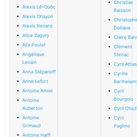
Christian
Alexis Lê-Quôc
Raisson
Alexis Ohayon
Christoph
Alexis Renard
Dolique
Alice Zagury
Claire Bal
Alix Poulet
Clément
Angélique
Stenac
Lenain
Cyril Attias
Anna Stépanoff
Cyrille
Anne Lefort
Barthelem
Antoine Amiel
Cyril
Bourgois
Antoine
Auberton
Cyril Chic
Antoine
Cyril
Grimaud
Paglino
Antoine Halff