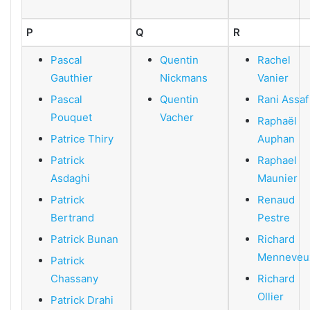
P
Q
R
Pascal
Que
ntin
Rachel
Gauthier
Nickmans
Vanier
Pascal
Quentin
Rani Assaf
Pouquet
Vacher
Raphaël
Patrice Thiry
Auphan
Patrick
Raphael
Asdaghi
Maunier
Patrick
Renaud
Bertrand
Pestre
Patrick Bunan
Richard
Menneveu
Patrick
Chassany
Richard
Ollier
Patrick Drahi