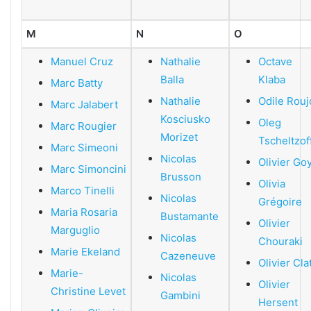
M
N
O
Manuel Cruz
Nathalie
Octave
Balla
Klaba
Marc Batty
Nathalie
Odile Rouj
Marc Jalabert
Kosciusko
Oleg
Marc Rougier
Morizet
Tscheltzof
Marc Simeoni
Nicolas
Olivier Go
Marc Simoncini
Brusson
Olivia
Marco Tinelli
Nicolas
Grégoire
Maria Rosaria
Bustamante
Olivier
Marguglio
Nicolas
Chouraki
Marie Ekeland
Cazeneuve
Olivier Cla
Marie-
Nicolas
Olivier
Christine Levet
Gambini
Hersent