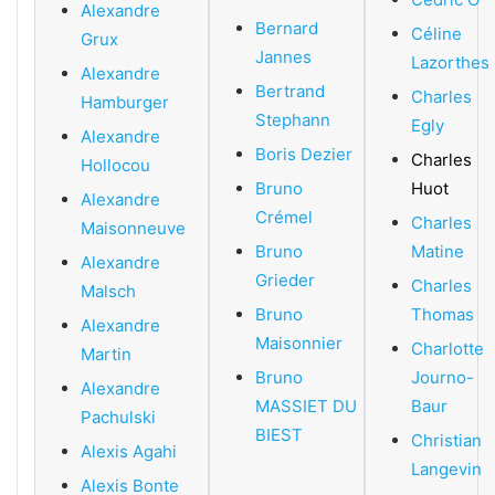
Alexandre
Bernard
Céline
Grux
Jannes
Lazorthes
Alexandre
Bertrand
Charles
Hamburger
Stephann
Egly
Alexandre
Boris Dezier
Charles
Hollocou
Bruno
Huot
Alexandre
Crémel
Charles
Maisonneuve
Bruno
Matine
Alexandre
Grieder
Charles
Malsch
Bruno
Thomas
Alexandre
Maisonnier
Charlotte
Martin
Bruno
Journo-
Alexandre
MASSIET DU
Baur
Pachulski
BIEST
Christian
Alexis Agahi
Langevin
Alexis Bonte