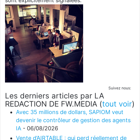
sont explicitement signalées.
Suivez nous:
Les derniers articles par LA
REDACTION DE FW.MEDIA
(
tout voir
)
Avec 35 millions de dollars, SAPIOM veut
devenir le contrôleur de gestion des agents
IA
- 06/08/2026
Vente d’AIRTABLE : qui perd réellement de