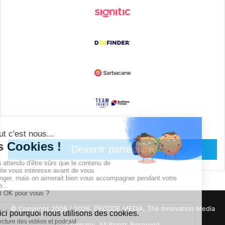
Devenir partenaire
© Copyright 2008 / 2026,
DECODE MEDIA, The Innovation Media
Company.
All Rights Reserved