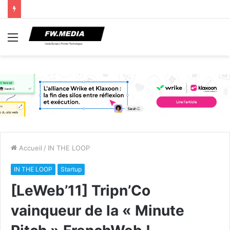
Menu
Accueil
/
IN THE LOOP
IN THE LOOP
Startup
[LeWeb’11] Tripn’Co
vainqueur de la « Minute