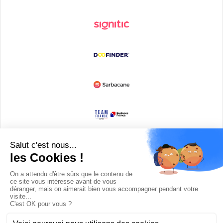
Devenir partenaire
© Copyright 2008 / 2026,
DECODE MEDIA, The Innovation Media