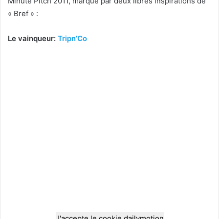
Minute Pitch 2011, marqué par deux libres inspirations de
« Bref » :
Le vainqueur:
Tripn’Co
J'accepte le cookie dailymotion