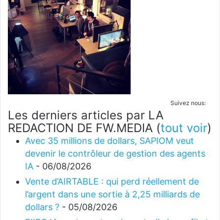
Suivez nous:
Les derniers articles par LA
REDACTION DE FW.MEDIA
(
tout voir
)
Avec 35 millions de dollars, SAPIOM veut
devenir le contrôleur de gestion des agents
IA
- 06/08/2026
Vente d’AIRTABLE : qui perd réellement de
l’argent dans une sortie à 2,25 milliards de
dollars ?
- 05/08/2026