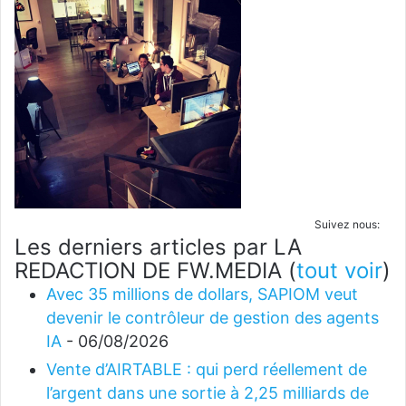
Suivez nous:
Les derniers articles par LA
REDACTION DE FW.MEDIA
(
tout voir
)
Avec 35 millions de dollars, SAPIOM veut
devenir le contrôleur de gestion des agents
IA
- 06/08/2026
Vente d’AIRTABLE : qui perd réellement de
l’argent dans une sortie à 2,25 milliards de