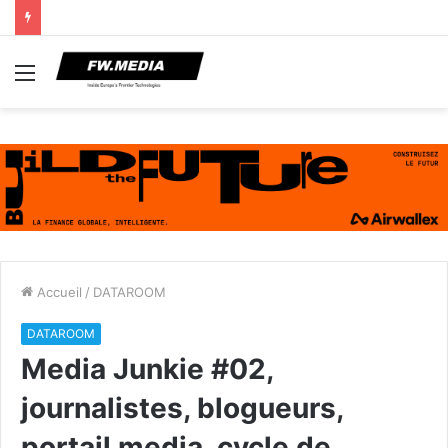
Menu
Accueil
/
DATAROOM
DATAROOM
Media Junkie #02,
journalistes, blogueurs,
portail media, cycle de