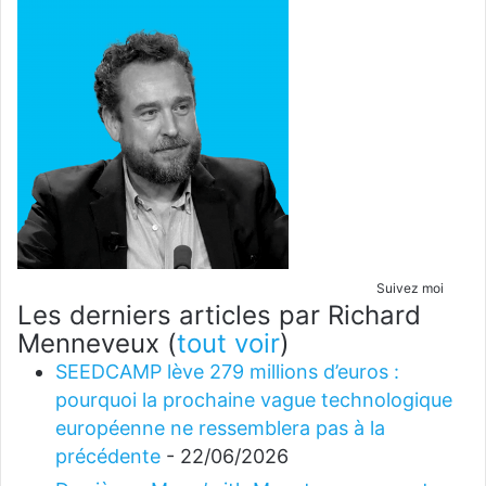
Suivez moi
Les derniers articles par Richard
Menneveux
(
tout voir
)
SEEDCAMP lève 279 millions d’euros :
pourquoi la prochaine vague technologique
européenne ne ressemblera pas à la
précédente
- 22/06/2026