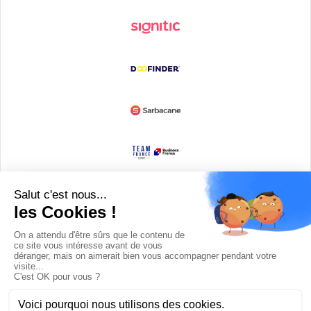
Devenir partenaire
© Copyright 2008 / 2026,
DECODE MEDIA, The Innovation Media