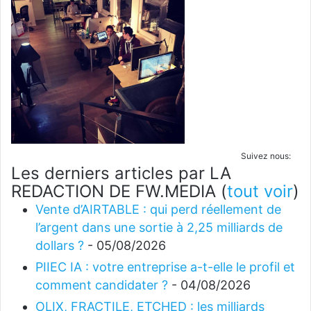
Suivez nous:
Les derniers articles par LA
REDACTION DE FW.MEDIA
(
tout voir
)
Vente d’AIRTABLE : qui perd réellement de
l’argent dans une sortie à 2,25 milliards de
dollars ?
- 05/08/2026
PIIEC IA : votre entreprise a-t-elle le profil et
comment candidater ?
- 04/08/2026
OLIX, FRACTILE, ETCHED : les milliards